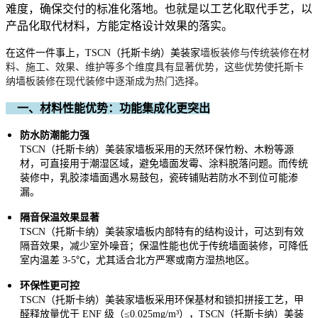
难度，确保交付的标准化落地。也就是以工艺化取代手艺，以
产品化取代材料，方能定格设计效果的落实。
在这件一件事上，TSCN
（托斯卡纳）
美装家
墙板装修与传统装修在材
料、施工、效果、维护等多个维度具有显著优势，这些优势使托斯卡
纳墙板装修在现代装修中逐渐成为热门选择。
一、材料性能优势：功能集成化更突出
防水防潮能力强
TSCN
（托斯卡纳）
美装家墙板采用的天然环保竹粉、木粉等源
材，可直接用于潮湿区域，避免墙面发霉、涂料脱落问题。而传统
装修中，乳胶漆墙面遇水易鼓包，瓷砖铺贴若防水不到位可能渗
漏。
隔音保温效果显著
TSCN
（托斯卡纳）
美装家
墙板内部特有的结构设计，可达到有效
隔音效果，减少室外噪音；保温性能也优于传统墙面装修，可降低
室内温差 3-5℃，尤其适合北方严寒或南方湿热地区。
环保性更可控
TSCN
（托斯卡纳）
美装家
墙板采用环保基材和锁扣拼接工艺，甲
醛释放量优于 ENF 级（≤0.025mg/m³），
TSCN
（托斯卡纳）
美装