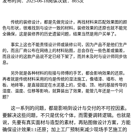
发布时间：2025-06-18
阅读次数：865次
传统的装修设计，都是先做完设计，再找材料来匹配效果图的颜
色与形状，很难找到与设计一致的材料，装修效果的还原也就不能完
全确保，这是装修界的历史遗留问题，结果当然是用户买单了。
事实上这也不能责怪设计师或装修公司，因为产品不是他们生产
的，而且厂商公布在网络上的材料贴图，总会存在一些色差或偏差，
而且设计的这款产品说不定已经下架了，而并未及时与设计师同步信
息。
另外就是各种材料的衔接与师傅的手艺，都会影响效果的还原。
再者就是传统材料采用的均是传统的湿法施工，像墙漆、墙布、地
板、地砖等，是直接固定在水泥基上的，受墙、顶、地的基层传导的
湿度、温度、位移等影响，就算装出了效果，能管几年还是一个问
题？
这一系列的问题，都是影响到设计与交付的不可控因素。
要解决这些问题，不只是优化个体，而需要调转逻辑。也就是
说，先要有真实面材与造型的素材，再贴图做设计方案，方能
确保设计效果1:1还原；加上工厂预制来减少现场手艺施工的