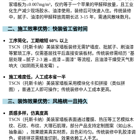
家墙板
为
≤0.007mg/m³
，仅约等于一个苹果的甲醛释放量，且工业
化生产减少现场胶水、油漆使用，装修后可快速入住。传统装修
中，腻子、油漆的甲醛释放周期长达 3-15 年，需通风散味数月。
二、施工效率优势：快装省工省时间
工序简化，工期缩短 60% 以上
TSCN
（托斯卡纳）
美装家
墙板装修无需铲墙皮、批腻子、刷油漆
等繁琐工序，仅需基层找平后直接安装板材。传统装修需经历 “基
层处理→腻子 2-3 遍→底漆→面漆” 等流程，且油漆干燥受天气影
响大（如阴雨天易发霉）。
施工难度低，人工成本省一半
TSCN
（托斯卡纳）
美装家
墙板采用模块化卡扣拼接（类似拼
图），普通工人即可操作；传统装修中人工成本更高。
三、装饰效果优势：风格统一且持久
质感多样，仿真度高
TSCN
（托斯卡纳）
美装家
墙板表面通过覆膜、热压等工艺模拟木
纹、石纹、布纹、大理石肌理，部分产品支持定制图案（如山水、
抽象画），效果媲美真实材质，且色彩均匀。传统装修中乳胶漆调
色，瓷砖拼花需精准切割，效果依赖工人手艺。