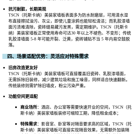
抗污耐脏，长期美观
TSCN
（托斯卡纳）
美装家
墙板表面多为防水耐磨层，可用清水湿
布直接擦拭油污、灰尘，即使儿童涂鸦也能轻松清洁；而乳胶漆墙
面污渍难清除，瓷砖缝易藏污发黑，需定期维护。
TSCN
（托斯卡
纳）
美装家墙板
正常使用寿命可达30 年以上
不褪色、不变形；
传统
乳胶漆墙面 5-8 年可能开裂、泛黄，瓷砖铺贴不当 5 年内易空鼓脱
落。
四、
场景适配优势：灵活应对特殊需求
旧房改造更友好
TSCN
（托斯卡纳）
美装家
墙板可直接覆盖旧瓷砖、乳胶漆墙面，
无需拆除旧装修，减少建筑垃圾和施工噪音，同样适合快速翻新。
传统装修则需铲除旧墙皮，粉尘污染严重。
功能空间更适配
商业场所
：酒店、办公室等需要快速开业的空间，
TSCN
（托
斯卡纳）
美装家
墙板装修可缩短工期，降低租金成本；
特殊需求
：影音室、卧室等对隔音要求高的区域，
TSCN
（托
斯卡纳）
美装家
墙板可直接实现隔音效果，无需额外加装隔